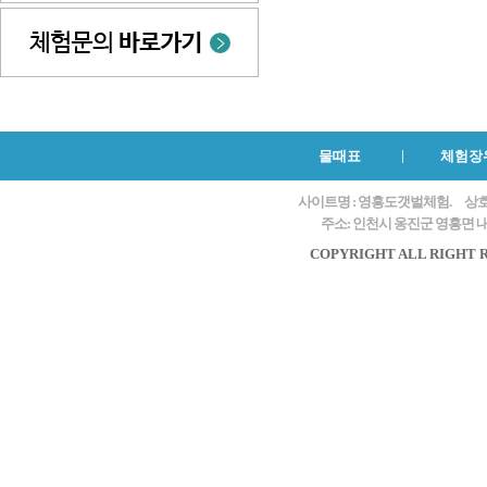
물때표
체험장
사이트명 : 영흥도갯벌체험.
상호
주소: 인천시 옹진군 영흥면 내리
COPYRIGHT ALL RIGHT