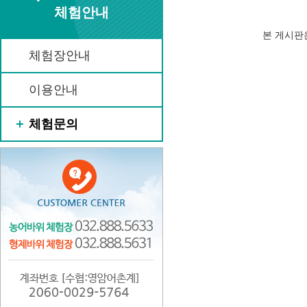
체험안내
본 게시판
체험장안내
이용안내
체험문의