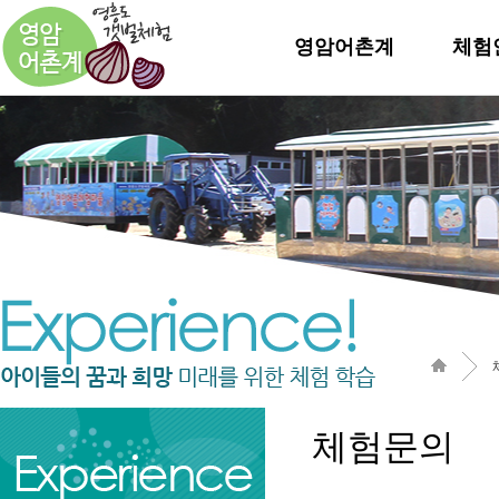
영암어촌계
체험
체험문의