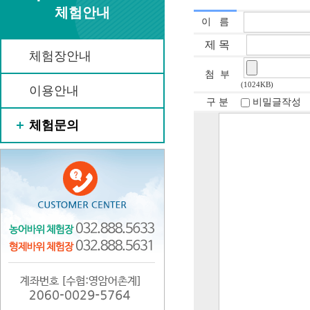
체험안내
이 름
제 목
체험장안내
첨 부
(1024KB)
이용안내
구 분
비밀글작성
체험문의