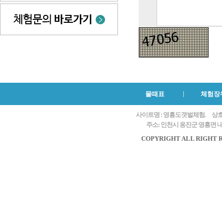
물때표
체험장
사이트명 : 영흥도갯벌체험.
상호
주소: 인천시 옹진군 영흥면 내리
COPYRIGHT ALL RIGHT