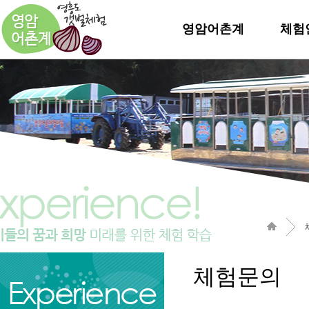
영암어촌계
체험
체험문의