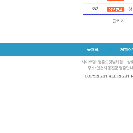
352
갯
관리자
물때표
체험장
사이트명 : 영흥도갯벌체험.
상호
주소: 인천시 옹진군 영흥면 내리
COPYRIGHT ALL RIGHT