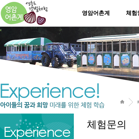
영암어촌계
체험
체험문의