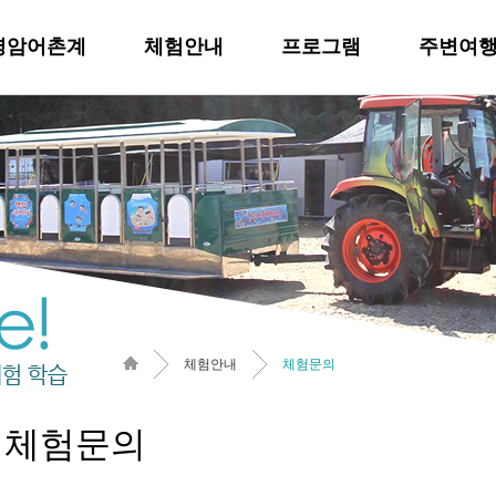
영암어촌계
체험안내
프로그램
주변여
체험안내
체험문의
체험문의