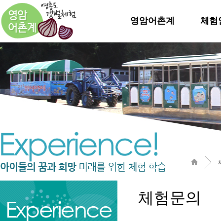
영암어촌계
체험
체험문의