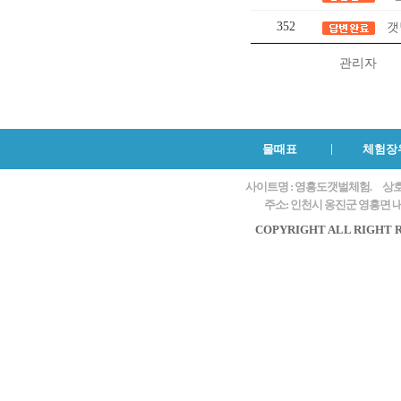
352
갯
관리자
물때표
체험장
사이트명 : 영흥도갯벌체험.
상호
주소: 인천시 옹진군 영흥면 내리
COPYRIGHT ALL RIGHT