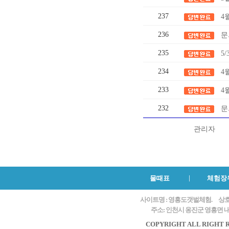
237
4
236
문
235
5
234
4
233
4
232
문
관리자
물때표
체험장
사이트명 : 영흥도갯벌체험.
상호
주소: 인천시 옹진군 영흥면 내리
COPYRIGHT ALL RIGHT