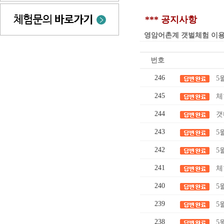
*** 공지사항
영암어촌계 갯벌체험 이용요금 인
번호
246
5
245
체
244
갯
243
5
242
5
241
체
240
5
239
5
238
5