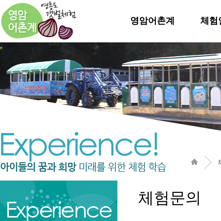
영암어촌계
체험
체험문의