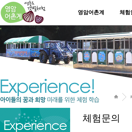
영암어촌계
체험
체험문의