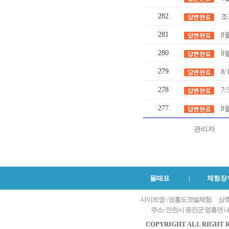
282
조
281
8
280
8
279
8
278
7
277
8
관리자
물때표
체험장
사이트명 : 영흥도갯벌체험.
상호
주소: 인천시 옹진군 영흥면 내리
COPYRIGHT ALL RIGHT