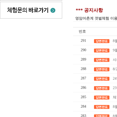
*** 공지사항
영암어촌계 갯벌체험 이용요금 인
번호
291
8
290
9
289
샤
288
8
287
2
286
2
285
체
284
8
283
8