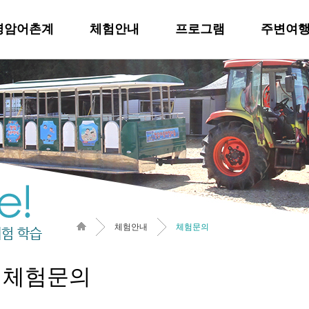
영암어촌계
체험안내
프로그램
주변여
체험안내
체험문의
체험문의