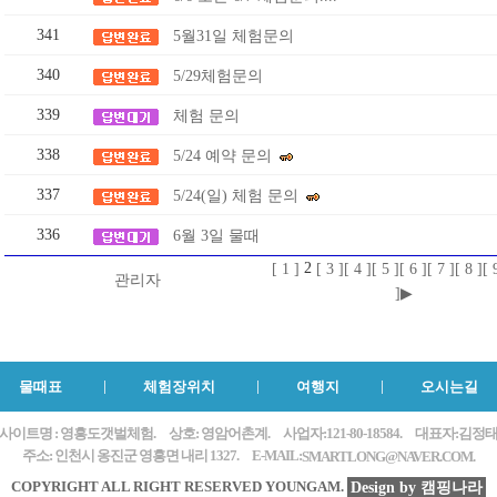
341
5월31일 체험문의
340
5/29체험문의
339
체험 문의
338
5/24 예약 문의
337
5/24(일) 체험 문의
336
6월 3일 물때
2
[ 1 ]
[ 3 ]
[ 4 ]
[ 5 ]
[ 6 ]
[ 7 ]
[ 8 ]
[ 
관리자
]
▶
물때표
체험장위치
여행지
오시는길
사이트명 : 영흥도갯벌체험.
상호: 영암어촌계.
사업자:121-80-18584.
대표자:김정
주소: 인천시 옹진군 영흥면 내리 1327.
E-MAIL:
SMARTLONG@NAVER.COM.
COPYRIGHT ALL RIGHT RESERVED YOUNGAM.
Design by 캠핑나라