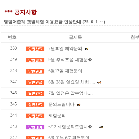
*** 공지사항
영암어촌계 갯벌체험 이용요금 인상안내 (25. 6. 1. ~ )
번호
글제목
첨
350
7월30일 예약문의
349
9월 추석즈음 체험문�....
348
6월13일 체험문의
347
6월 28일 일요일 체험 ....
346
7월 일정은 알수없나....
345
문의드립니다
344
체험문의
343
6/12 체험문의드립니�....
342
6/6 또는 6/7 체험문의....