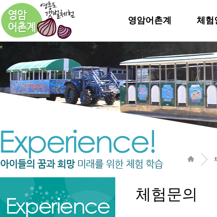
영암어촌계
체험
체험문의