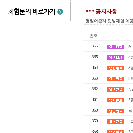
*** 공지사항
영암어촌계 갯벌체험 이용요금 인
번호
366
체
365
8
364
8
363
8
362
7
361
7
360
닉
359
7
358
7