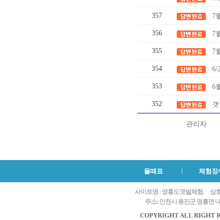
357
7
356
7
355
7
354
6/
353
6
352
갯
관리자
물때표
체험장
사이트명 : 영흥도갯벌체험.
상호
주소: 인천시 옹진군 영흥면 내리
COPYRIGHT ALL RIGHT