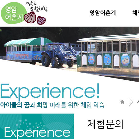
영암어촌계
체
체험문의