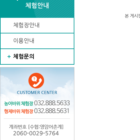
체험안내
본 게시
체험장안내
이용안내
체험문의