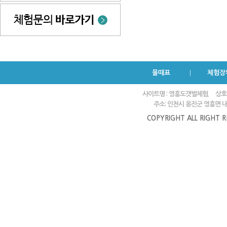
물때표
체험장
사이트명 : 영흥도갯벌체험.
상호
주소: 인천시 옹진군 영흥면 내리
COPYRIGHT ALL RIGHT