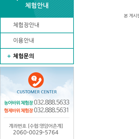
체험안내
본 게시
체험장안내
이용안내
체험문의