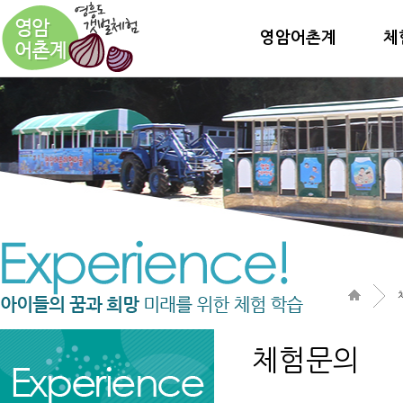
영암어촌계
체
체험문의