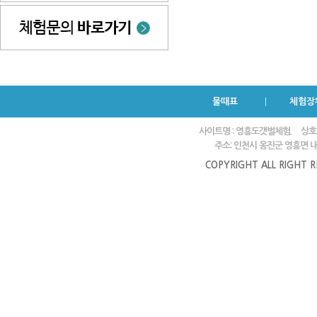
물때표
체험장
사이트명 : 영흥도갯벌체험.
상호
주소: 인천시 옹진군 영흥면 내리
COPYRIGHT ALL RIGHT