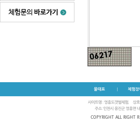
물때표
체험장
사이트명 : 영흥도갯벌체험.
상호
주소: 인천시 옹진군 영흥면 내리
COPYRIGHT ALL RIGHT