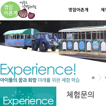
영암어촌계
체
체험문의