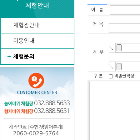
체험안내
이 름
제 목
체험장안내
이용안내
↘
첨 부
체험문의
↘
구 분
비밀글작성