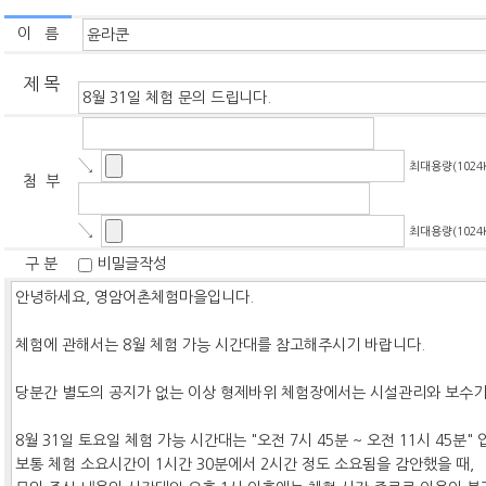
이 름
제 목
↘
최대용량(1024
첨 부
↘
최대용량(1024
구 분
비밀글작성