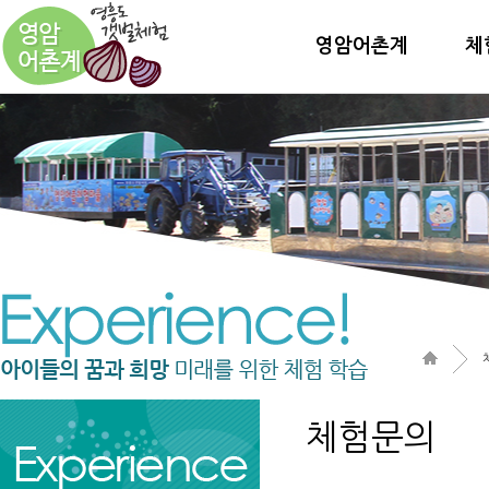
영암어촌계
체
체험문의