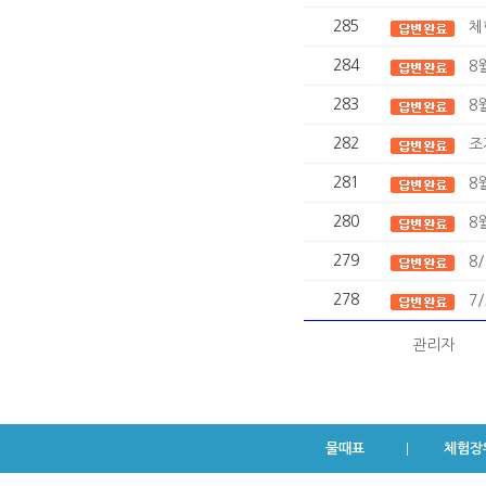
285
체
284
8
283
8
282
조
281
8
280
8
279
8
278
7
관리자
물때표
체험장