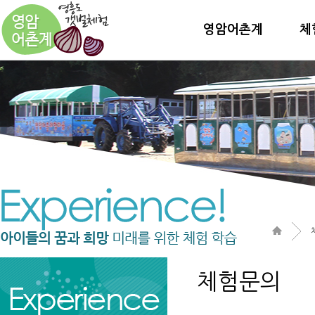
영암어촌계
체
체험문의