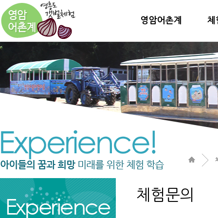
영암어촌계
체
체험문의