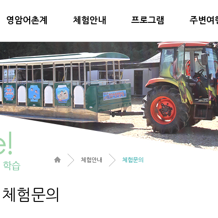
영암어촌계
체험안내
프로그램
주변여
체험안내
체험문의
체험문의