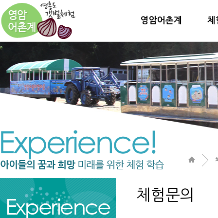
영암어촌계
체
체험문의