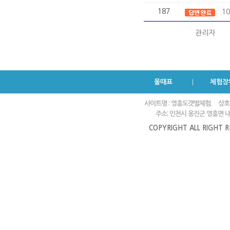
187
1
관리자
물때표
체험장
사이트명 : 영흥도갯벌체험.
상호
주소: 인천시 옹진군 영흥면 내리
COPYRIGHT ALL RIGHT