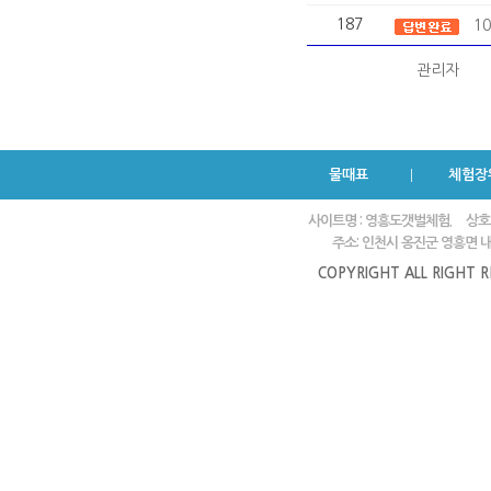
187
1
관리자
물때표
체험장
사이트명 : 영흥도갯벌체험.
상호
주소: 인천시 옹진군 영흥면 내리
COPYRIGHT ALL RIGHT