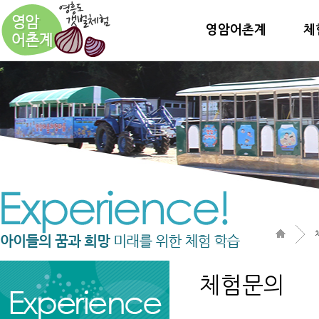
영암어촌계
체
체험문의