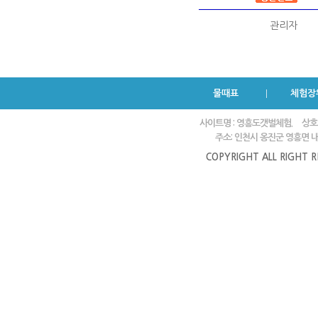
관리자
물때표
체험장
사이트명 : 영흥도갯벌체험.
상호
주소: 인천시 옹진군 영흥면 내리
COPYRIGHT ALL RIGHT