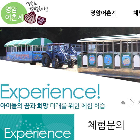
영암어촌계
체
체험문의