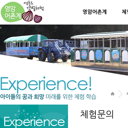
영암어촌계
체
체험문의