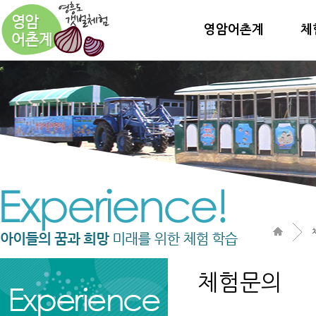
영암어촌계
체
체험문의